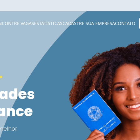
NCONTRE VAGAS
ESTATÍSTICAS
CADASTRE SUA EMPRESA
CONTATO
+
dades
cance
melhor