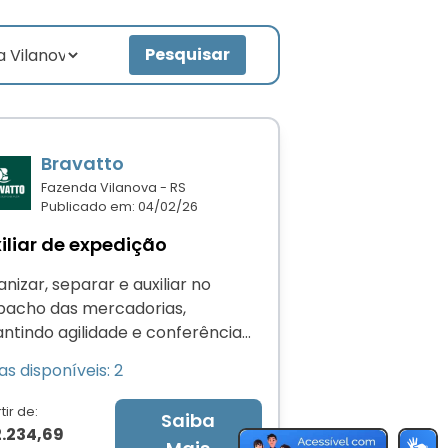
Pesquisar
Bravatto
Fazenda Vilanova - RS
Publicado em: 04/02/26
iliar de expedição
nizar, separar e auxiliar no
pacho das mercadorias,
ntindo agilidade e conferência
eta.
s disponíveis: 2
tir de:
Saiba
2.234,69