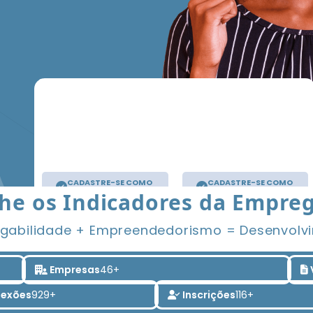
CADASTRE-SE COMO
CADASTRE-SE COMO
TRABALHADOR
EMPRESA
e os Indicadores da Empreg
gabilidade + Empreendedorismo = Desenvolv
Empresas
46+
exões
929+
Inscrições
116+