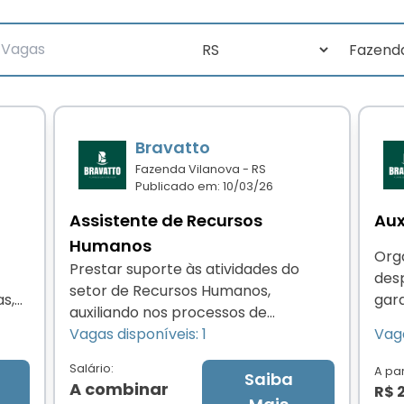
Bravatto
Fazenda Vilanova - RS
Publicado em: 10/03/26
Assistente de Recursos
Aux
Humanos
Orga
Prestar suporte às atividades do
des
setor de Recursos Humanos,
as,
gara
auxiliando nos processos de
corr
recrutamento e seleção, admissão,
Vagas disponíveis: 1
Vaga
e
integração de colaboradores,
Salário:
A par
controle de documentos,
Saiba
A combinar
R$ 
atendimento aos colaboradores e