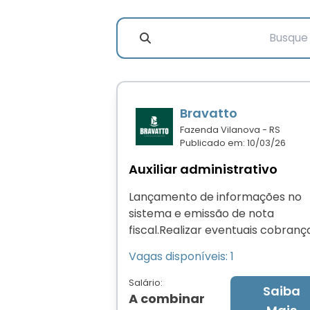
Nome da Vaga
Estado
Cidade
Bravatto
Fazenda Vilanova - RS
Publicado em: 10/03/26
Auxiliar administrativo
Lançamento de informações no
sistema e emissão de nota
fiscal.Realizar eventuais cobranç
realizar serviços administrativos,
Vagas disponíveis: 1
realizar atendimento comercial 
receber pedidos.
Salário:
Saiba
A combinar