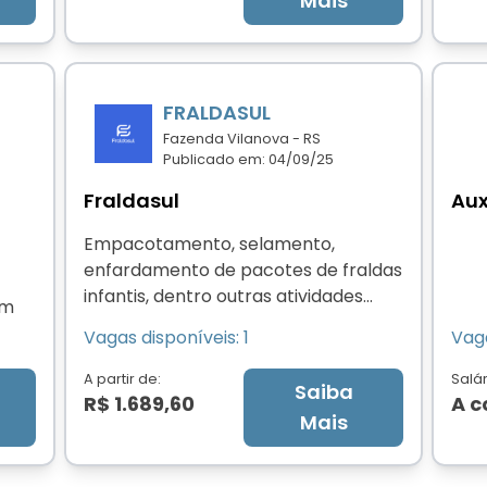
Mais
rotinas administrativas do setor.
Contribuir para a organização dos
processos de RH, garantindo o
cumprimento das políticas internas
FRALDASUL
e da legislação trabalhista.
Fazenda Vilanova - RS
Publicado em: 04/09/25
Fraldasul
Aux
Empacotamento, selamento,
enfardamento de pacotes de fraldas
infantis, dentro outras atividades
em
necessárias de acordo com a
Vagas disponíveis: 1
Vaga
demanda no ambiente industrial.
nes
A partir de:
Salár
Saiba
R$ 1.689,60
A 
e
Mais
.
ria