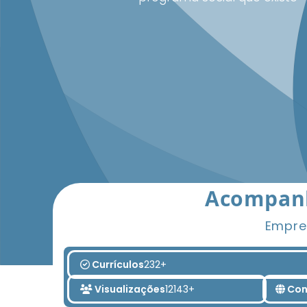
Acompanh
Empre
Currículos
232+
Visualizações
12143+
Con