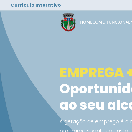
Currículo Interativo
HOME
COMO FUNCIONA
E
EMPREGA 
Oportuni
ao seu al
A geração de emprego é o 
programa social que existe