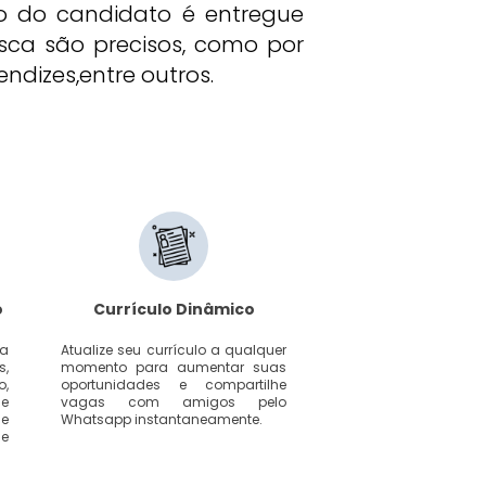
lo do candidato é entregue
ca são precisos, como por
ndizes,entre outros.
o
Currículo Dinâmico
ra
Atualize seu currículo a qualquer
s,
momento para aumentar suas
o,
oportunidades e compartilhe
e
vagas com amigos pelo
e
Whatsapp instantaneamente.
 e