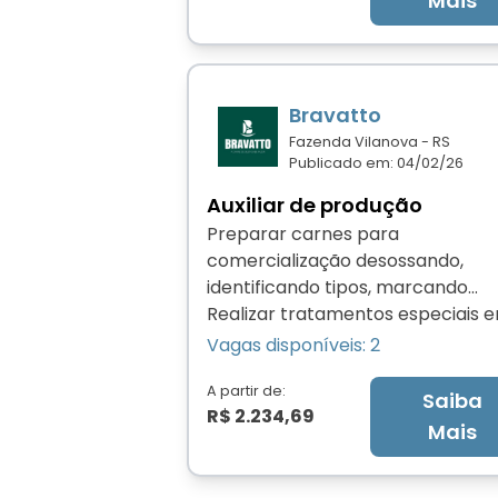
Mais
Bravatto
Fazenda Vilanova - RS
Publicado em: 04/02/26
Auxiliar de produção
Preparar carnes para
comercialização desossando,
identificando tipos, marcando
fatiando, pesando e cortando.
Realizar tratamentos especiais 
carnes, prensando e adicionando
Vagas disponíveis: 2
conservantes. Acondicionar car
em embalagens individuais,
A partir de:
Saiba
R$ 2.234,69
manualmente ou com o auxílio d
Mais
máquinas de embalagem a vácuo
Armazenar produtos na câmara f