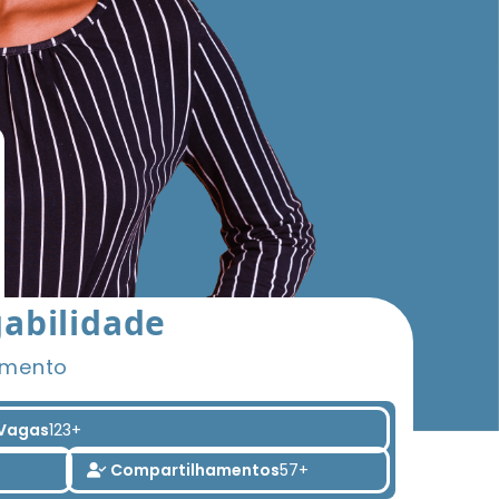
abilidade
imento
Vagas
123+
Compartilhamentos
57+