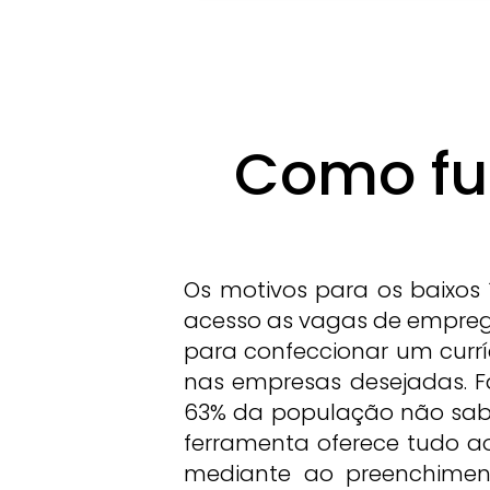
a uma temperatura aproximada 
2ºC e túnel de congelamento a
-18ºC.
Como fu
Os motivos para os baixos 
acesso as vagas de empreg
para confeccionar um currí
nas empresas desejadas. F
63% da população não sabe
ferramenta oferece tudo a
mediante ao preenchimen